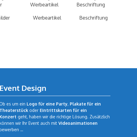
Werbeartikel
Beschriftung
Flyer
Event Design
Ob es um ein
Logo für eine Party
,
Plakate für ein
Theaterstück
oder
Eintrittskarten für ein
Konzert
geht, haben wir die richtige Lösung. Zusätzlich
können wir Ihr Event auch mit
Videoanimationen
bewerben …