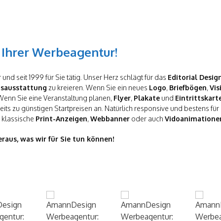
Ihrer Werbeagentur!
und seit 1999 für Sie tätig. Unser Herz schlägt für das
Editorial Desig
tsausstattung
zu kreieren. Wenn Sie ein neues
Logo
,
Briefbögen
,
Vis
 Wenn Sie eine Veranstaltung planen,
Flyer
,
Plakate
und
Eintrittskart
its zu günstigen Startpreisen an. Natürlich responsive und bestens fü
 klassische
Print-Anzeigen
,
Webbanner
oder auch
Vidoanimatione
eraus, was wir für Sie tun können!